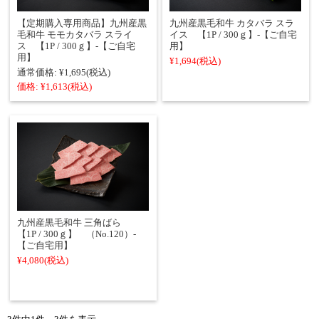
【定期購入専用商品】九州産黒
九州産黒毛和牛 カタバラ スラ
毛和牛 モモカタバラ スライ
イス 【1P / 300ｇ】‐【ご自宅
ス 【1P / 300ｇ】‐【ご自宅
用】
用】
¥1,694
(税込)
通常価格:
¥1,695
(税込)
価格:
¥1,613
(税込)
九州産黒毛和牛 三角ばら
【1P / 300ｇ】 （No.120）‐
【ご自宅用】
¥4,080
(税込)