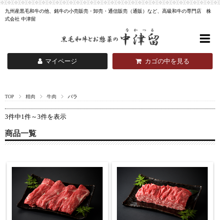
九州産黒毛和牛の他、銘牛の小売販売・卸売・通信販売（通販）など、高級和牛の専門店 株
式会社 中津留
マイページ
カゴの中を見る
TOP
精肉
牛肉
バラ
3件中1件～3件を表示
商品一覧