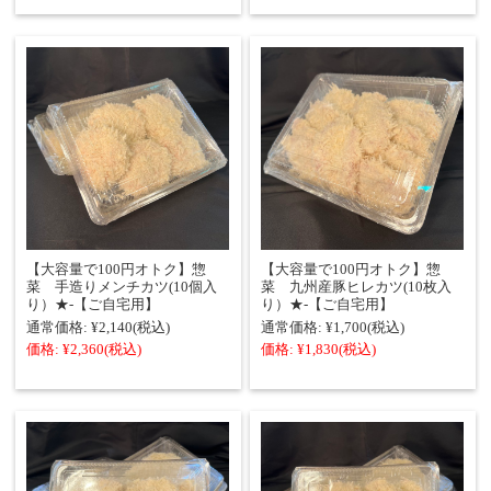
【大容量で100円オトク】惣
【大容量で100円オトク】惣
菜 手造りメンチカツ(10個入
菜 九州産豚ヒレカツ(10枚入
り）★‐【ご自宅用】
り）★‐【ご自宅用】
通常価格:
¥2,140
(税込)
通常価格:
¥1,700
(税込)
価格:
¥2,360
(税込)
価格:
¥1,830
(税込)