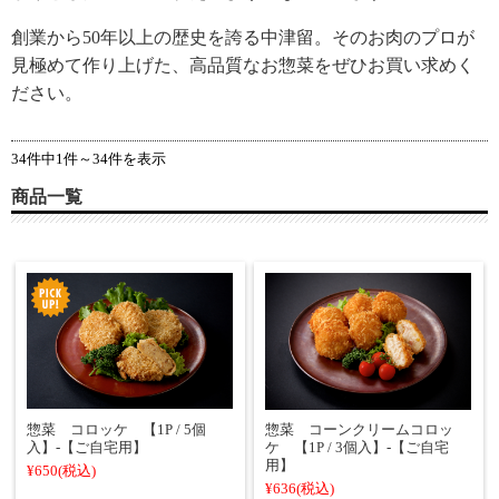
創業から50年以上の歴史を誇る中津留。そのお肉のプロが
見極めて作り上げた、高品質なお惣菜をぜひお買い求めく
ださい。
34件中1件～34件を表示
商品一覧
惣菜 コロッケ 【1P / 5個
惣菜 コーンクリームコロッ
入】-【ご自宅用】
ケ 【1P / 3個入】-【ご自宅
用】
¥650
(税込)
¥636
(税込)