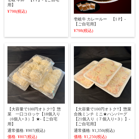
用】
¥798
(税込)
壱岐牛 カレールー 【1 P】-
【ご自宅用】
¥798
(税込)
【大容量で100円オトク!!】惣
【大容量で100円オトク!!】惣菜
菜 一口コロッケ【18個入り
合挽ミンチ ミニ★ハンバーグ
（6個入×３）】★‐【ご自宅
【21個入り（７個入り×３）】‐
用】
【ご自宅用】
通常価格:
¥907
(税込)
通常価格:
¥1,350
(税込)
価格:
¥807
(税込)
価格:
¥1,250
(税込)