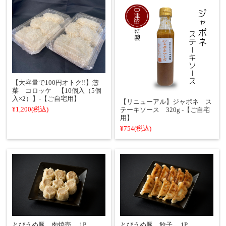
【大容量で100円オトク!!】惣
菜 コロッケ 【10個入（5個
入×2）】-【ご自宅用】
【リニューアル】ジャポネ ス
¥1,200
(税込)
テーキソース 320g ‐【ご自宅
用】
¥754
(税込)
とびうめ豚 肉焼売 1P
とびうめ豚 餃子 1P