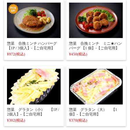
惣菜 合挽ミンチ ハンバーグ
惣菜 合挽ミンチ ミニ★ハン
【1P / 3個入】-【ご自宅用】
バーグ 【1 個】-【ご自宅用】
¥972
(税込)
¥450
(税込)
惣菜 グラタン（小） 【1P /
惣菜 グラタン（大） 【1
2個入】-【ご自宅用】
個】-【ご自宅用】
¥302
(税込)
¥370
(税込)