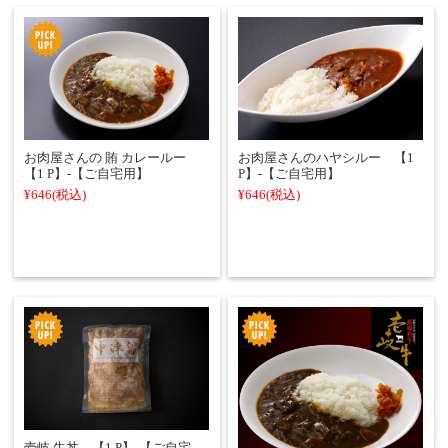
お肉屋さんの 賄 カレールー
お肉屋さんのハヤシルー 【1
【1 P】-【ご自宅用】
P】-【ご自宅用】
¥646
(税込)
¥646
(税込)
壱岐 牛丼 【1 P】-【ご自宅