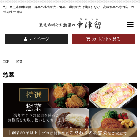
九州産黒毛和牛の他、銘牛の小売販売・卸売・通信販売（通販）など、高級和牛の専門店 株
式会社 中津留
マイページ
カゴの中を見る
TOP
惣菜
惣菜