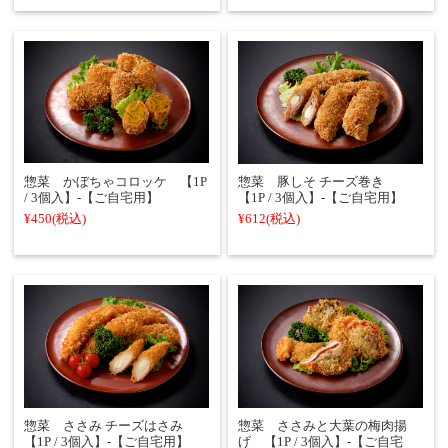
惣菜 かぼちゃコロッケ 【1P
惣菜 豚しそ チーズ巻き
/ 3個入】-【ご自宅用】
【1P / 3個入】-【ご自宅用】
¥450
(税込)
¥612
(税込)
惣菜 ささみ チーズはさみ
惣菜 ささみと大葉の梅肉揚
【1P / 3個入】-【ご自宅用】
げ 【1P / 3個入】-【ご自宅