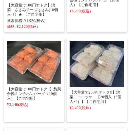
合挽ミンチハンバーグ（20個
入）【ご自宅用】
【大容量で100円オトク】惣
菜 ささみチーズはさみ(10個
¥6,280
(税込)
入り）★‐【ご自宅用】
通常価格:
¥1,920
(税込)
価格:
¥2,120
(税込)
【大容量で100円オトク!!】惣菜
【大容量で200円オトク!!】惣
合挽ミンチハンバーグ（10個
菜 コロッケ 【20個入（5個
入）【ご自宅用】
入×4）】【ご自宅用】
¥3,140
(税込)
¥2,400
(税込)