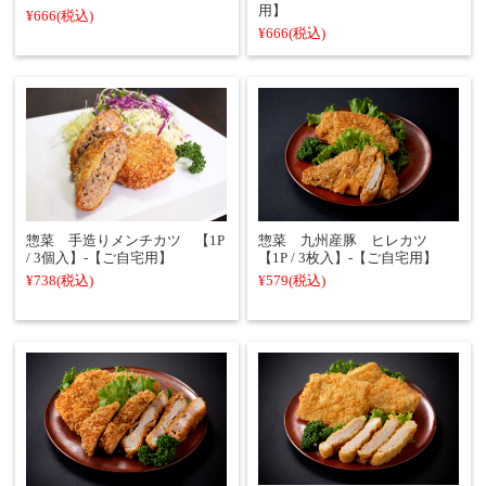
用】
¥666
(税込)
¥666
(税込)
惣菜 手造りメンチカツ 【1P
惣菜 九州産豚 ヒレカツ
/ 3個入】-【ご自宅用】
【1P / 3枚入】-【ご自宅用】
¥738
(税込)
¥579
(税込)