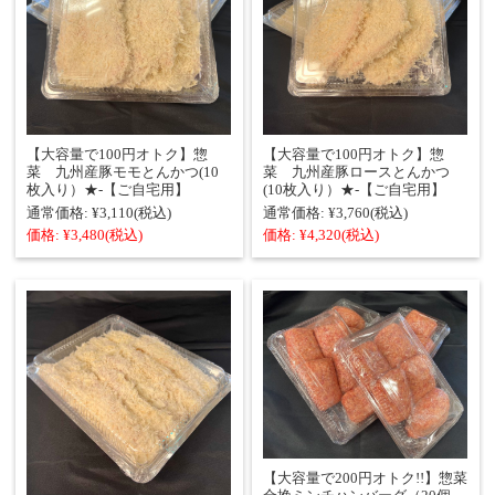
【大容量で100円オトク】惣
【大容量で100円オトク】惣
菜 九州産豚モモとんかつ(10
菜 九州産豚ロースとんかつ
枚入り）★‐【ご自宅用】
(10枚入り）★‐【ご自宅用】
通常価格:
¥3,110
(税込)
通常価格:
¥3,760
(税込)
価格:
¥3,480
(税込)
価格:
¥4,320
(税込)
【大容量で200円オトク!!】惣菜