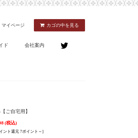
マイページ
カゴの中を見る
イド
会社案内
】-【ご自宅用】
98
(税込)
ポイント還元 7ポイント～]