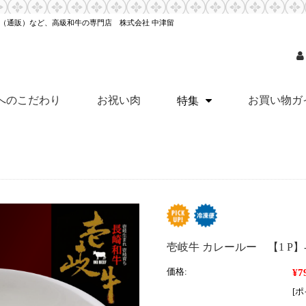
（通販）など、高級和牛の専門店 株式会社 中津留
へのこだわり
お祝い肉
お買い物ガ
特集
壱岐牛 カレールー 【1 P
¥7
価格:
[