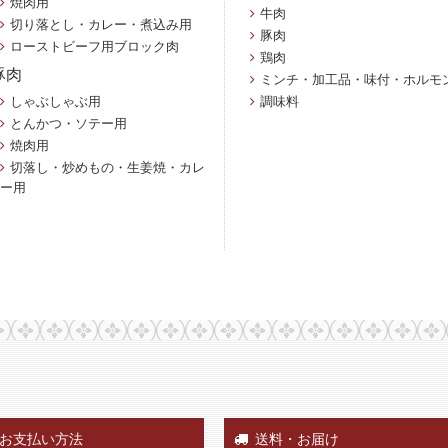
焼肉用
牛肉
切り落とし・カレー・煮込み用
豚肉
ローストビーフ用ブロック肉
鶏肉
豚肉
ミンチ・加工品・味付・ホルモ
しゃぶしゃぶ用
調味料
とんかつ・ソテー用
焼肉用
切落し・炒めもの・生姜焼・カレ
ー用
お支払い方法
送料・お届け