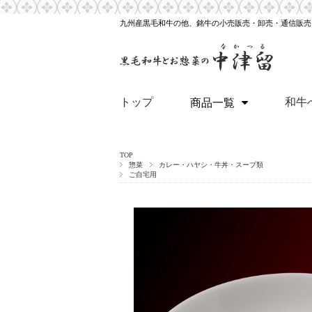
九州産黒毛和牛の他、銘牛の小売販売・卸売・通信販売
トップ
和牛
商品一覧
TOP
惣菜
カレー・ハヤシ・牛丼・スープ類
ご自宅用