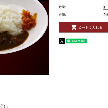
数量:
在庫:
在
です。