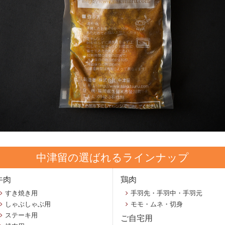
中津留の選ばれるラインナップ
牛肉
鶏肉
すき焼き用
手羽先・手羽中・手羽元
しゃぶしゃぶ用
モモ・ムネ・切身
ステーキ用
ご自宅用