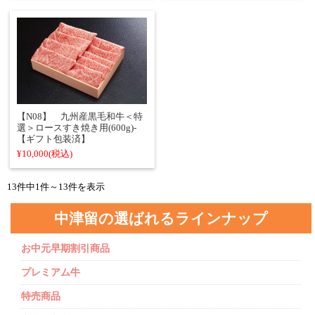
【N08】 九州産黒毛和牛＜特
選＞ロースすき焼き用(600g)-
【ギフト包装済】
¥10,000
(税込)
13件中1件～13件を表示
中津留の選ばれるラインナップ
お中元早期割引商品
プレミアム牛
特売商品