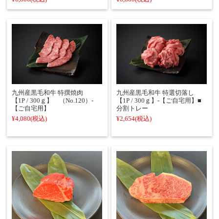
九州産黒毛和牛 特撰焼肉
九州産黒毛和牛 特選切落し
【1P / 300ｇ】 （No.120）‐
【1P / 300ｇ】‐【ご自宅用】■
【ご自宅用】
分割トレー
¥4,080
(税込)
¥2,654
(税込)