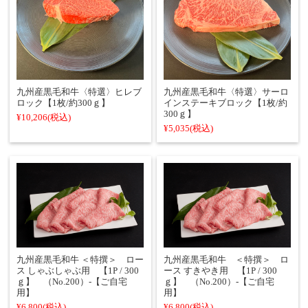
九州産黒毛和牛〈特選〉ヒレブ
九州産黒毛和牛〈特選〉サーロ
ロック【1枚/約300ｇ】
インステーキブロック【1枚/約
300ｇ】
¥10,206
(税込)
¥5,035
(税込)
九州産黒毛和牛 ＜特撰＞ ロー
九州産黒毛和牛 ＜特撰＞ ロ
ス しゃぶしゃぶ用 【1P / 300
ース すきやき用 【1P / 300
ｇ】 （No.200）‐【ご自宅
ｇ】 （No.200）‐【ご自宅
用】
用】
¥6,800
(税込)
¥6,800
(税込)