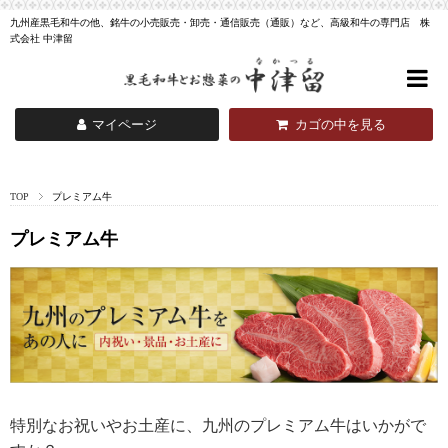
九州産黒毛和牛の他、銘牛の小売販売・卸売・通信販売（通販）など、高級和牛の専門店 株
式会社 中津留
マイページ
カゴの中を見る
TOP
プレミアム牛
プレミアム牛
特別なお祝いやお土産に、九州のプレミアム牛はいかがで