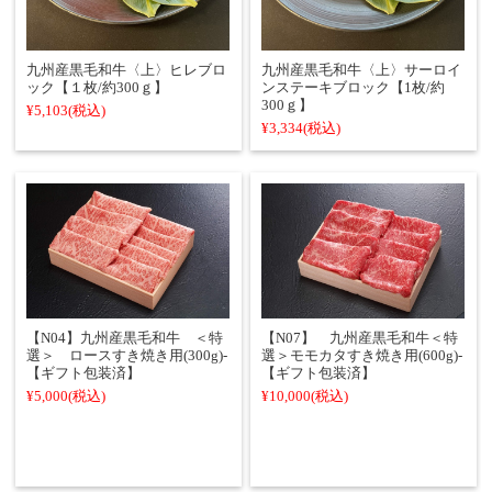
九州産黒毛和牛〈上〉ヒレブロ
九州産黒毛和牛〈上〉サーロイ
ック【１枚/約300ｇ】
ンステーキブロック【1枚/約
300ｇ】
¥5,103
(税込)
¥3,334
(税込)
【N04】九州産黒毛和牛 ＜特
【N07】 九州産黒毛和牛＜特
選＞ ロースすき焼き用(300g)-
選＞モモカタすき焼き用(600g)-
【ギフト包装済】
【ギフト包装済】
¥5,000
(税込)
¥10,000
(税込)