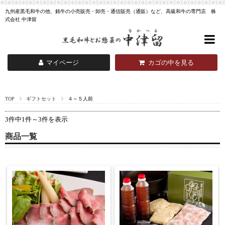
九州産黒毛和牛の他、銘牛の小売販売・卸売・通信販売（通販）など、高級和牛の専門店 株
式会社 中津留
マイページ
カゴの中を見る
TOP
ギフトセット
４～５人前
3件中1件～3件を表示
商品一覧