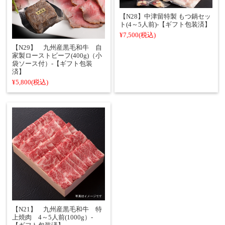
【N28】中津留特製 もつ鍋セッ
ト(4～5人前)-【ギフト包装済】
¥7,500
(税込)
【N29】 九州産黒毛和牛 自
家製ローストビーフ(400g)（小
袋ソース付）-【ギフト包装
済】
¥5,800
(税込)
【N21】 九州産黒毛和牛 特
上焼肉 4～5人前(1000g）-