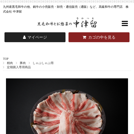
九州産黒毛和牛の他、銘牛の小売販売・卸売・通信販売（通販）など、高級和牛の専門店 株
式会社 中津留
マイページ
カゴの中を見る
TOP
精肉
豚肉
しゃぶしゃぶ用
定期購入専用商品