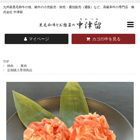
九州産黒毛和牛の他、銘牛の小売販売・卸売・通信販売（通販）など、高級和牛の専門店 株
式会社 中津留
マイページ
カゴの中を見る
TOP
精肉
豚肉
定期購入専用商品