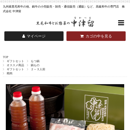
九州産黒毛和牛の他、銘牛の小売販売・卸売・通信販売（通販）など、高級和牛の専門店 株
式会社 中津留
マイページ
カゴの中を見る
TOP
ギフトセット
もつ鍋
オススメ商品
鍋もの
ギフトセット
２～３人前
精肉