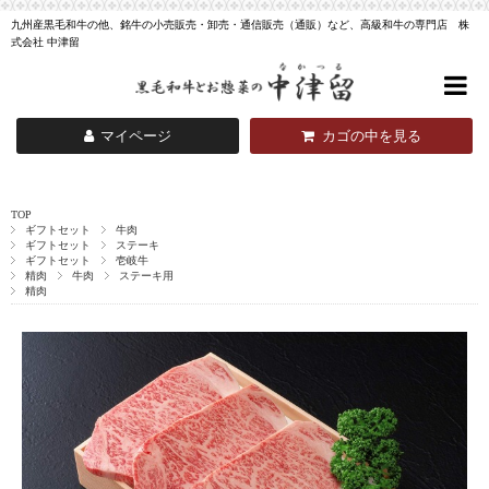
九州産黒毛和牛の他、銘牛の小売販売・卸売・通信販売（通販）など、高級和牛の専門店 株
式会社 中津留
マイページ
カゴの中を見る
TOP
ギフトセット
牛肉
ギフトセット
ステーキ
ギフトセット
壱岐牛
精肉
牛肉
ステーキ用
精肉