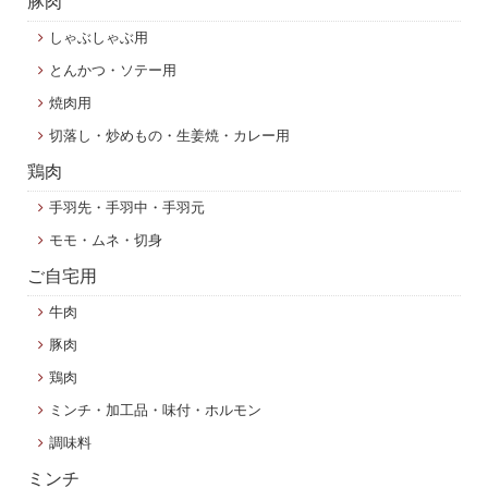
豚肉
しゃぶしゃぶ用
とんかつ・ソテー用
焼肉用
切落し・炒めもの・生姜焼・カレー用
鶏肉
手羽先・手羽中・手羽元
モモ・ムネ・切身
ご自宅用
牛肉
豚肉
鶏肉
ミンチ・加工品・味付・ホルモン
調味料
ミンチ