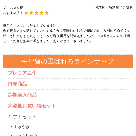
ノンちゃん様
投稿日：
2025年12月31日
おすすめ度：
毎年クリスマスに注文しています?
例え焼き方を失敗してもいつも柔らかく美味しいお肉で満足です。今回は初めて娘夫
婦にも注文しましたが、うっかり郵便番号を間違えましたが、中津留さんの方で確認
してくださり無事に着きました。ありがとうございました?
中津留の選ばれるラインナップ
プレミアム牛
特売商品
定期購入商品
大容量お買い得セット
ギフトセット
すきやき
しゃぶしゃぶ