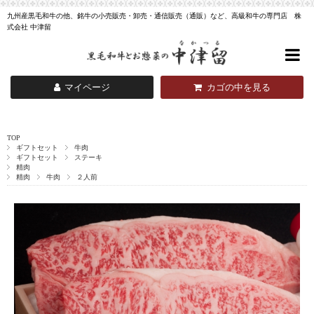
九州産黒毛和牛の他、銘牛の小売販売・卸売・通信販売（通販）など、高級和牛の専門店 株
式会社 中津留
マイページ
カゴの中を見る
TOP
ギフトセット
牛肉
ギフトセット
ステーキ
精肉
精肉
牛肉
２人前