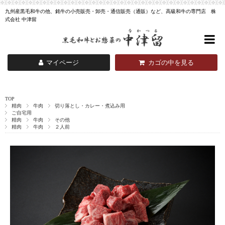
九州産黒毛和牛の他、銘牛の小売販売・卸売・通信販売（通販）など、高級和牛の専門店 株
式会社 中津留
マイページ
カゴの中を見る
TOP
精肉
牛肉
切り落とし・カレー・煮込み用
ご自宅用
精肉
牛肉
その他
精肉
牛肉
２人前