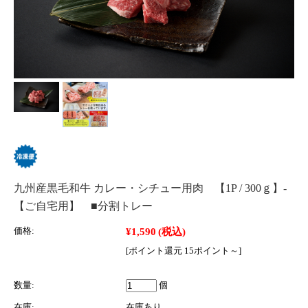
九州産黒毛和牛 カレー・シチュー用肉 【1P / 300ｇ】‐
【ご自宅用】 ■分割トレー
¥1,590
(税込)
価格:
[ポイント還元 15ポイント～]
数量:
個
在庫:
在庫あり