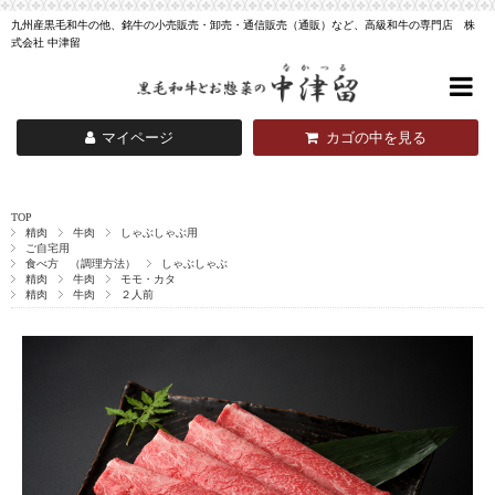
九州産黒毛和牛の他、銘牛の小売販売・卸売・通信販売（通販）など、高級和牛の専門店 株
式会社 中津留
マイページ
カゴの中を見る
TOP
精肉
牛肉
しゃぶしゃぶ用
ご自宅用
食べ方 （調理方法）
しゃぶしゃぶ
精肉
牛肉
モモ・カタ
精肉
牛肉
２人前