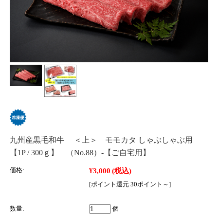
九州産黒毛和牛 ＜上＞ モモカタ しゃぶしゃぶ用
【1P / 300ｇ】 （No.88）‐【ご自宅用】
¥3,000
(税込)
価格:
[ポイント還元 30ポイント～]
数量:
個