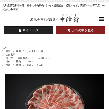
九州産黒毛和牛の他、銘牛の小売販売・卸売・通信販売（通販）など、高級和牛の専門店 株
式会社 中津留
マイページ
カゴの中を見る
TOP
精肉
豚肉
しゃぶしゃぶ用
ご自宅用
食べ方 （調理方法）
しゃぶしゃぶ
精肉
豚肉
ロース
精肉
豚肉
豚肉３～４人前