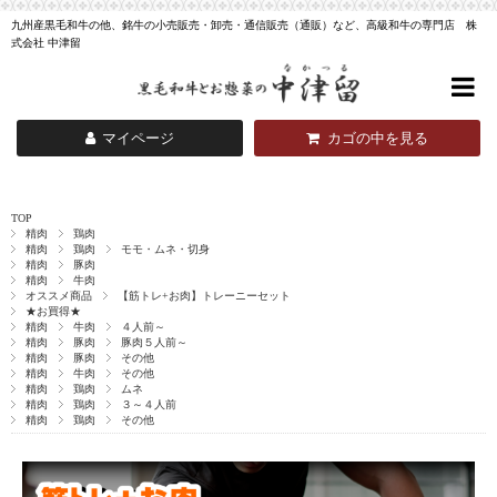
九州産黒毛和牛の他、銘牛の小売販売・卸売・通信販売（通販）など、高級和牛の専門店 株
式会社 中津留
マイページ
カゴの中を見る
TOP
精肉
鶏肉
精肉
鶏肉
モモ・ムネ・切身
精肉
豚肉
精肉
牛肉
オススメ商品
【筋トレ+お肉】トレーニーセット
★お買得★
精肉
牛肉
４人前～
精肉
豚肉
豚肉５人前～
精肉
豚肉
その他
精肉
牛肉
その他
精肉
鶏肉
ムネ
精肉
鶏肉
３～４人前
精肉
鶏肉
その他