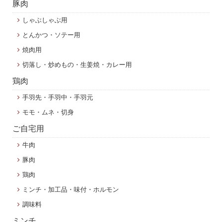
豚肉
しゃぶしゃぶ用
とんかつ・ソテー用
焼肉用
切落し・炒めもの・生姜焼・カレー用
鶏肉
手羽先・手羽中・手羽元
モモ・ムネ・切身
ご自宅用
牛肉
豚肉
鶏肉
ミンチ・加工品・味付・ホルモン
調味料
ミンチ